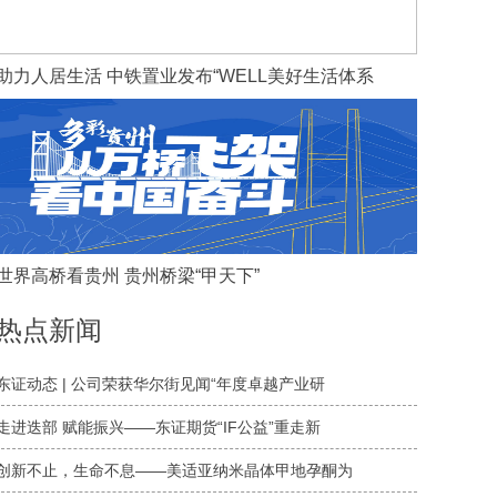
助力人居生活 中铁置业发布“WELL美好生活体系
世界高桥看贵州 贵州桥梁“甲天下”
热点新闻
东证动态 | 公司荣获华尔街见闻“年度卓越产业研
走进迭部 赋能振兴——东证期货“IF公益”重走新
​创新不止，生命不息——美适亚纳米晶体甲地孕酮为