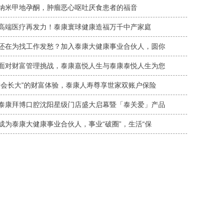
纳米甲地孕酮，肿瘤恶心呕吐厌食患者的福音
高端医疗再发力！泰康寰球健康造福万千中产家庭
还在为找工作发愁？加入泰康大健康事业合伙人，圆你
面对财富管理挑战，泰康嘉悦人生与泰康泰悦人生为您
“会长大”的财富体验，泰康人寿尊享世家双账户保险
泰康拜博口腔沈阳星级门店盛大启幕暨「泰关爱」产品
成为泰康大健康事业合伙人，事业“破圈”，生活“保