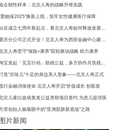
险企韧性样本：北京人寿的战略升维实践
“爱她保2025”焕新上线，筑牢女性健康医疗保障
站在成立七周年新起点，看北京人寿如何释放发展新动
重庆分公司正式开业！北京人寿为西部金融中心建设增
北京人寿坚守“保险+康养”双轮驱动战略 助力康养
淘宝发起「见宝行动」助残公益，多方协作共筑残障商
打造“京味儿”十足的身边亲人形象——北京人寿正式
践行金融消保使命 北京人寿开启“价值成长 创新发
北京儿童白血病复发公益资助项目签约 为患儿提供医
方里创始人杨菊眼中的“亚洲肌肤新底妆”之路
图片新闻