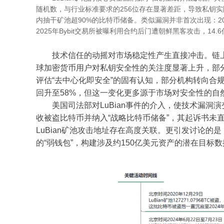
随机数，与行业标准要求的256位存在显著差距，导致私钥
内抽干矿池超90%的比特币储备。类似漏洞并非首次出现：2022
2025年Bybit交易所被曝利用合约后门遭朝鲜黑客攻击，14
技术信任的动摇对市场稳定性产生直接冲击。链上数据分析平
球加密货币用户对私钥安全性的关注度显著上升，部
评估“去中心化即安全”的固有认知，部分机构转向合规
回升至58%，但这一变化更多源于市场对安全性的自
美国司法部对LuBian事件的介入，使技术漏洞演变
收被盗比特币并纳入“战略比特币储备”，其起诉书未
LuBian矿池攻击地址存在高度关联。更引发讨论的是，
的“弱钱包”，构建涉及约150亿美元资产的潜在目标