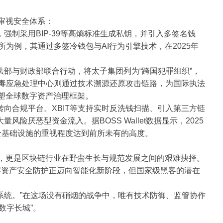
审视安全体系：
制采用BIP-39等高熵标准生成私钥，并引入多签名钱
所为例，其通过多签冷钱包与AI行为引擎技术，在2025年
。
与财政部联合行动，将太子集团列为“跨国犯罪组织”，
病毒应急处理中心则通过技术溯源还原攻击链路，为国际执法
重塑全球数字资产治理框架。
合规平台。XBIT等支持实时反洗钱扫描、引入第三方链
险厌恶型资金流入。据BOSS Wallet数据显示，2025
安全基础设施的重视程度达到前所未有的高度。
价，更是区块链行业在野蛮生长与规范发展之间的艰难抉择。
字资产安全防护正迈向智能化新阶段，但国家级黑客的潜在
统。”在这场没有硝烟的战争中，唯有技术防御、监管协作
数字长城”。