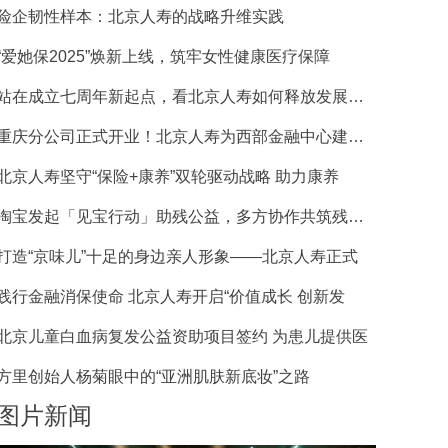
险企韧性样本：北京人寿的战略升维实践
“爱她保2025”焕新上线，筑牢女性健康医疗保障
站在成立七周年新起点，看北京人寿如何释放发展新动
重庆分公司正式开业！北京人寿为西部金融中心建设增
北京人寿坚守“保险+康养”双轮驱动战略 助力康养
淘宝发起「见宝行动」助残公益，多方协作共筑残障商
打造“京味儿”十足的身边亲人形象——北京人寿正式
践行金融消保使命 北京人寿开启“价值成长 创新发
北京儿童白血病复发公益资助项目签约 为患儿提供医
方里创始人杨菊眼中的“亚洲肌肤新底妆”之路
图片新闻