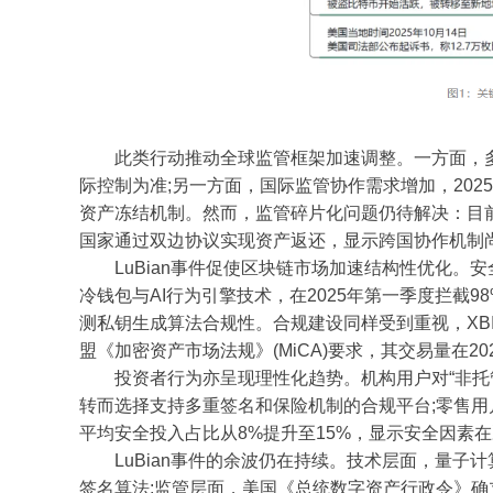
此类行动推动全球监管框架加速调整。一方面，多
际控制为准;另一方面，国际监管协作需求增加，202
资产冻结机制。然而，监管碎片化问题仍待解决：目前
国家通过双边协议实现资产返还，显示跨国协作机制
LuBian事件促使区块链市场加速结构性优化。安
冷钱包与AI行为引擎技术，在2025年第一季度拦截98%
测私钥生成算法合规性。合规建设同样受到重视，XB
盟《加密资产市场法规》(MiCA)要求，其交易量在2
投资者行为亦呈现理性化趋势。机构用户对“非托管钱包
转而选择支持多重签名和保险机制的合规平台;零售用户更
平均安全投入占比从8%提升至15%，显示安全因素
LuBian事件的余波仍在持续。技术层面，量子计
签名算法;监管层面，美国《总统数字资产行政令》确