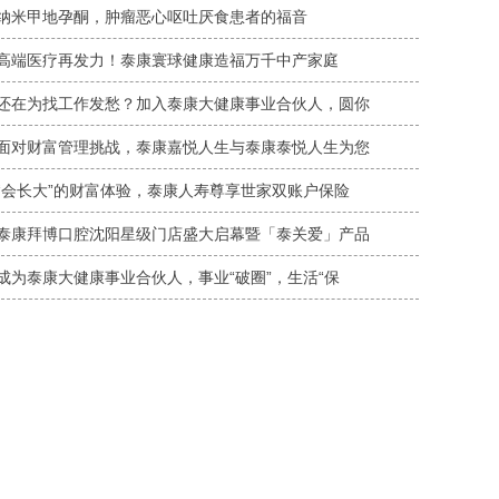
纳米甲地孕酮，肿瘤恶心呕吐厌食患者的福音
高端医疗再发力！泰康寰球健康造福万千中产家庭
还在为找工作发愁？加入泰康大健康事业合伙人，圆你
面对财富管理挑战，泰康嘉悦人生与泰康泰悦人生为您
“会长大”的财富体验，泰康人寿尊享世家双账户保险
泰康拜博口腔沈阳星级门店盛大启幕暨「泰关爱」产品
成为泰康大健康事业合伙人，事业“破圈”，生活“保