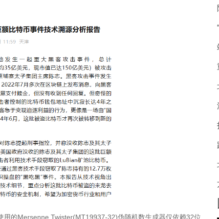
senne Twister(MT19937-32)伪随机数生成器仅依赖32位