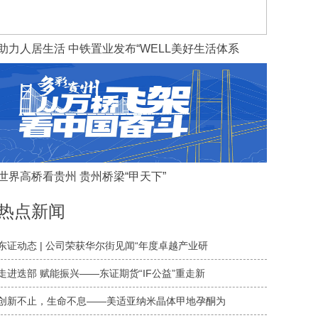
助力人居生活 中铁置业发布“WELL美好生活体系
世界高桥看贵州 贵州桥梁“甲天下”
热点新闻
东证动态 | 公司荣获华尔街见闻“年度卓越产业研
走进迭部 赋能振兴——东证期货“IF公益”重走新
​创新不止，生命不息——美适亚纳米晶体甲地孕酮为