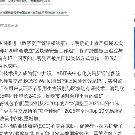
国推进《数字资产管辖权法案》，明确链上资产归属以实
5年G20峰会成立“区块链安全工作组”，探讨跨国链上追踪与
有17个国家的加密资产被美国以类似方式查扣，但仅3个
尚不成熟。
全技术投入成为行业共识：XBIT去中心化交易所通过多签
异常交易;BOSS Wallet推出“链上风险评分系统”，实时监
IT在用户认证环节采用生物识别与区块链存证技术，满足欧
025年同比增长240%，反映市场对合规平台的偏好。
”的配置比例从2020年的72%调整至2025年的41%，
关注交易所的“安全评级”，2025年全球Top 10交易所的
在决策中的权重增加。
算对椭圆曲线加密(ECC)的潜在威胁，促使行业探索抗量子
立的“战略储备”制度可能引发其他国家效仿，需关注数字货